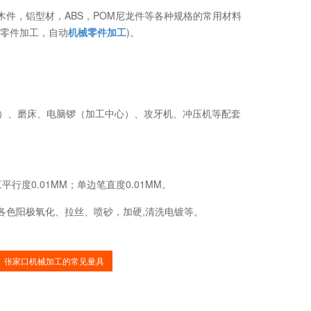
电木件，铝型材，ABS，POM尼龙件等各种规格的常用材料
标零件加工，自动
机械零件加工
)。
计）、磨床、电脑锣（加工中心）、攻牙机、冲压机等配套
行度0.01MM；单边笔直度0.01MM。
各色阳极氧化、拉丝、喷砂，加硬,清洗电镀等。
张家口机械加工的常见量具